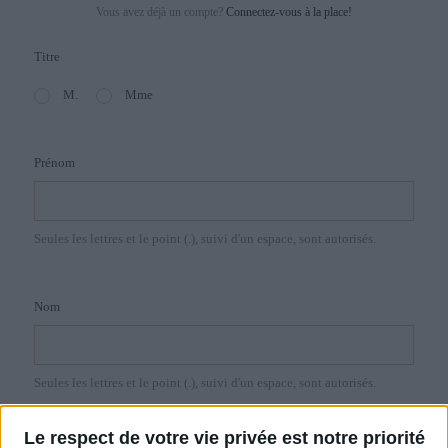
Vous avez déjà un compte?
Connectez-vous à la place!
Titre
M.
Mme
Prénom
Seules les lettres et le point (.), suivi d'un espace, sont autorisés.
Nom
Seules les lettres et le point (.), suivi d'un espace, sont autorisés.
Le respect de votre vie privée est notre priorité