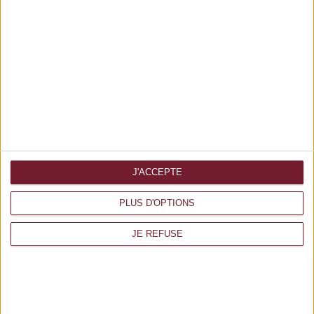
J'ACCEPTE
PLUS D'OPTIONS
Forte impression
www.forte-impression.fr
JE REFUSE
3 av Europe, 86360 Chasseneuil du Poitou
05 49 49 64 00