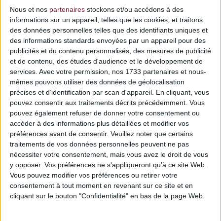
E-mail
Nous et nos
partenaires
stockons et/ou accédons à des
informations sur un appareil, telles que les cookies, et traitons
des données personnelles telles que des identifiants uniques et
des informations standards envoyées par un appareil pour des
publicités et du contenu personnalisés, des mesures de publicité
Mot de passe
et de contenu, des études d'audience et le développement de
services.
Avec votre permission, nos 1733 partenaires et nous-
mêmes pouvons utiliser des données de géolocalisation
précises et d’identification par scan d'appareil. En cliquant, vous
pouvez consentir aux traitements décrits précédemment. Vous
pouvez également refuser de donner votre consentement ou
Date de naissance
accéder à des informations plus détaillées et modifier vos
préférences avant de consentir.
Veuillez noter que certains
traitements de vos données personnelles peuvent ne pas
(Ex. : 31/05/1970)
nécessiter votre consentement, mais vous avez le droit de vous
y opposer. Vos préférences ne s'appliqueront qu’à ce site Web.
Optionnel
Vous pouvez modifier vos préférences ou retirer votre
consentement à tout moment en revenant sur ce site et en
cliquant sur le bouton "Confidentialité" en bas de la page Web.
Recevoir les offres de nos partenaires