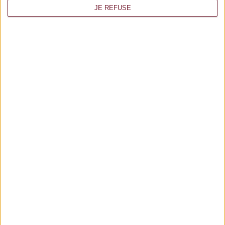
JE REFUSE
COQUELICOTS ROUGES
AJOUTER AU PANIER