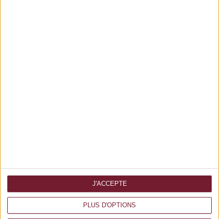
PIERRE NOIRE & BLANCHE
AJOUTER AU PANIER
J'ACCEPTE
PLUS D'OPTIONS