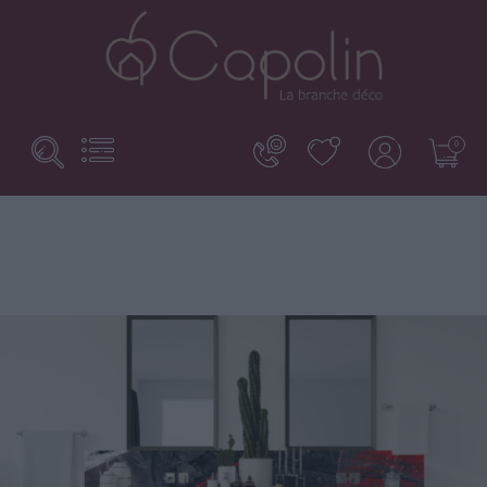
Search
Basculer
0
la
here...
navigation