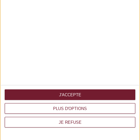
Prix total
0 €
J'ACCEPTE
PLUS D'OPTIONS
Forte impression
JE REFUSE
www.forte-impression.fr
3 av Europe, 86360 Chasseneuil du Poitou