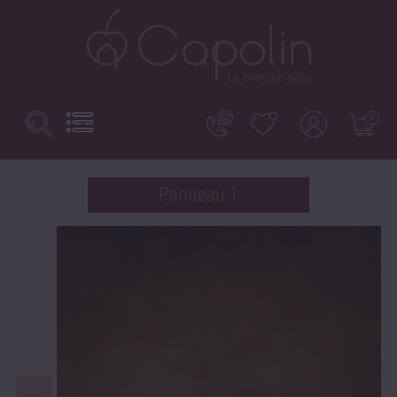
Search
Basculer
0
la
here...
navigation
Panneau 1
.....