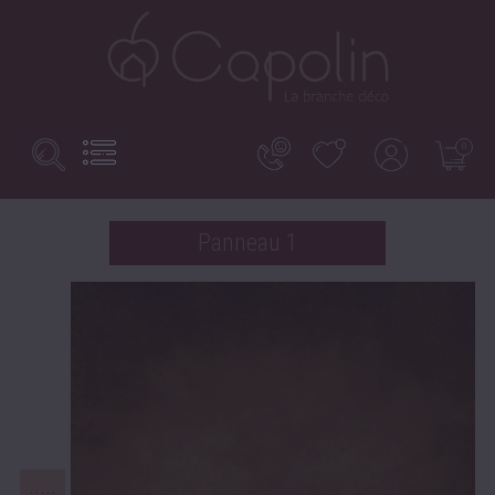
Search
Basculer
0
la
here...
navigation
Panneau 1
.....