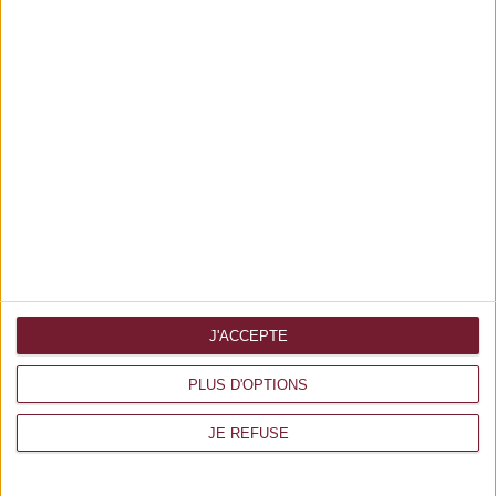
Prix total
0 €
J'ACCEPTE
PLUS D'OPTIONS
Forte impression
JE REFUSE
www.forte-impression.fr
3 av Europe, 86360 Chasseneuil du Poitou