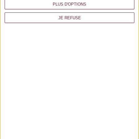
PLUS D'OPTIONS
JE REFUSE
COQUELICOTS ROUGES
AJOUTER AU PANIER