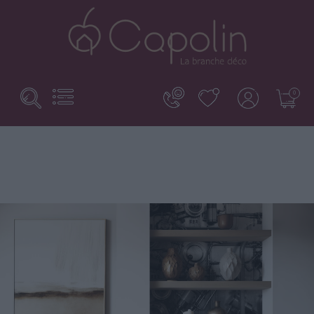
Search
Basculer
0
la
here...
navigation